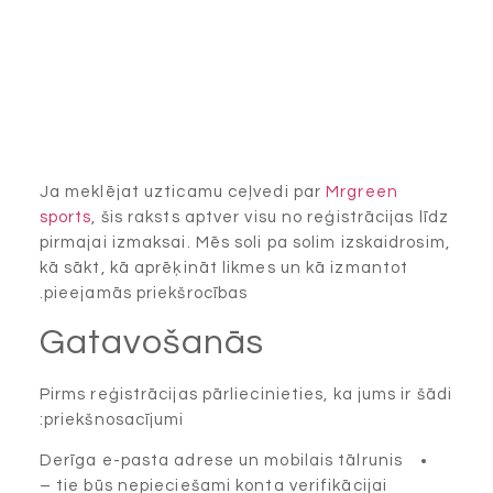
Ja meklējat uzticamu ceļvedi par
Mrgreen
sports
, šis raksts aptver visu no reģistrācijas līdz
pirmajai izmaksai. Mēs soli pa solim izskaidrosim,
kā sākt, kā aprēķināt likmes un kā izmantot
pieejamās priekšrocības.
Gatavošanās
Pirms reģistrācijas pārliecinieties, ka jums ir šādi
priekšnosacījumi:
Derīga e-pasta adrese un mobilais tālrunis
– tie būs nepieciešami konta verifikācijai