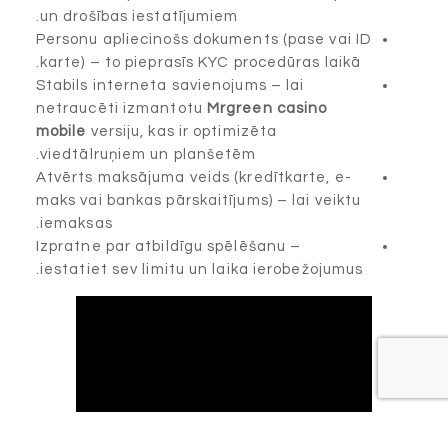
un drošības iestatījumiem.
Personu apliecinošs dokuments (pase vai ID
karte) – to pieprasīs KYC procedūras laikā.
Stabils interneta savienojums – lai
netraucēti izmantotu
Mrgreen casino
mobile
versiju, kas ir optimizēta
viedtālruņiem un planšetēm.
Atvērts maksājuma veids (kredītkarte, e-
maks vai bankas pārskaitījums) – lai veiktu
iemaksas.
Izpratne par atbildīgu spēlēšanu –
iestatiet sev limitu un laika ierobežojumus.