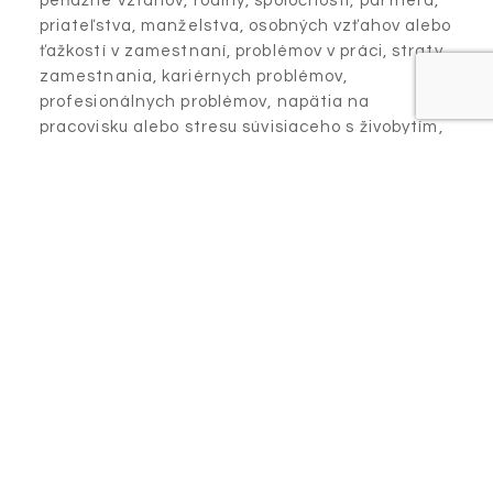
peňažné vzťahov, rodiny, spoločnosti, partnera,
priateľstva, manželstva, osobných vzťahov alebo
ťažkostí v zamestnaní, problémov v práci, straty
zamestnania, kariérnych problémov,
profesionálnych problémov, napätia na
pracovisku alebo stresu súvisiaceho s živobytím,
vyhľadajte odbornú pomoc, kontaktujte
podporné organizácie, požiadajte o
500 Casino
pomoc, porozprávajte sa s odborníkom,
požiadajte o pomoc, spojte sa s poradcami. Na
rozdiel od kamenných herní, nemusíte vyjsť von
ani vyzerať formálne – stačí si vziať mobilné
zariadenie, pripojiť sa a začať staviť.
Automatové hry s veľkými stávkami môžu
prinášať väčšie šance na veľké ceny, stále
centové automaty môžu byť skvelé pre tých,
ktorí majú nízky bankroll. Populárna verzia je
zhoda dobitia, ak poskytovateľ poskytne
bonusové prostriedky v závislosti od vášho
vkladu. Jasná odchýlka je rýchlosť hry. Ak je vaša