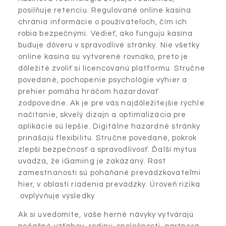
posilňuje retenciu. Regulované online kasína
chránia informácie o používateľoch, čím ich
robia bezpečnými. Vedieť, ako fungujú kasína
buduje dôveru v spravodlivé stránky. Nie všetky
online kasína sú vytvorené rovnako, preto je
dôležité zvoliť si licencovanú platformu. Stručne
povedané, pochopenie psychológie výhier a
prehier pomáha hráčom hazardovať
zodpovedne. Ak je pre vás najdôležitejšie rýchle
načítanie, skvelý dizajn a optimalizácia pre
aplikácie sú lepšie. Digitálne hazardné stránky
prinášajú flexibilitu. Stručne povedané, pokrok
zlepší bezpečnosť a spravodlivosť. Ďalší mýtus
uvádza, že iGaming je zakázaný. Rast
zamestnanosti sú poháňané prevádzkovateľmi
hier, v oblasti riadenia prevádzky. Úroveň rizika
ovplyvňuje výsledky.
Ak si uvedomíte, vaše herné návyky vytvárajú