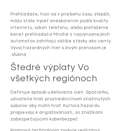
Prehliadače, hoci sa v priebehu času zlepšili,
môžu stále trpieť oneskorením podľa kvality
internetu, výkon telefónu, alebo preťaženie
kariet prehliadača Mnohé z najvýnosnejších
automatov zahŕňajú väčšie stávky ako centy.
Vývoj hazardných hier s živým prenosom je
sľubná.
Štedré výplaty Vo
všetkých regiónoch
Definuje spôsob udeľovania cien. Spočiatku,
užívatelia hrali prostredníctvom stiahnutých
súborov aby mohli hrať. Kultúra hazardu
prispievajú k angažovanosti, so značkami
zabezpečujúcimi kyberbezpeč
Kasínová technológia zvyšuje realizmus,