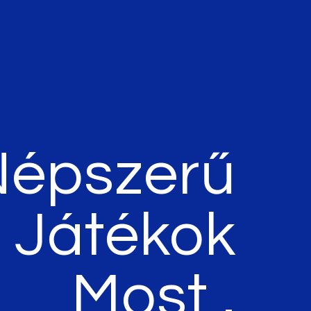
Népszerű
Játékok
Most .