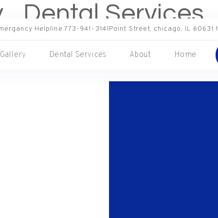
y
Dental Services
mergancy Helpline 773-941-3141
1484 
Gallery
Dental Services
About
Home