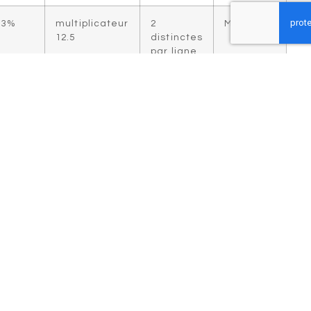
97.3%
multiplicateur
2
Moyen
12.5
distinctes
par ligne
96.9
multiplicateur
3 par
Important
pourcent
47.8
rangée
96.5
x230.4
4 par
Extrême
pourcent
rangée
Approches Avancées
pour Maximiser vos
Bénéfices
L'étude approfondie des manches victorieuses
dévoile multiples méthodes distinctes. À
l'inverse aux idées courantes, il n'y a pas de