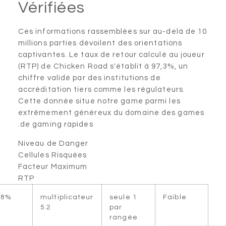
Vérifiées
Ces informations rassemblées sur au-delà de 
millions parties dévoilent des orientations
captivantes. Le taux de retour calculé au joueu
(RTP) de Chicken Road s'établit à 97,3%, un
chiffre validé par des institutions de
accréditation tiers comme les régulateurs.
Cette donnée situe notre game parmi les
extrêmement généreux du domaine des game
de gaming rapides.
Niveau de Danger
Cellules Risquées
Facteur Maximum
RTP
97.8%
multiplicateur
1 seule
Faible
5.2
par
rangée