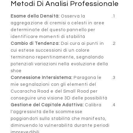
Metodi Di Analisi P
Esame della Densità:
Osserva
aggregazione di cremisi o cel
determinate del questo pann
identificare momenti di stabi
Cambio di Tendenza:
Dai cura
cui estese successioni di un 
terminano repentinamente,
potenziali variazioni nella ev
shoe
Connessione Intersistema:
P
mie segnalazioni con gli ele
Cucaracha Road e del Small
conseguire una visione 3D del
Gestione del Capitale Adatti
l'aggressività delle scommes
poggiandoti sulla stabilità c
diminuendo la vulnerabilità d
imprevedibili