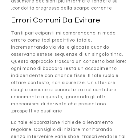
assumere decisioni più infor
condotta pregresso della sca
Errori Comuni Da E
Tanti partecipanti mi compr
errato come tool predittivo to
incrementando via via le gi
osservano estese sequenze di
Questa approccio trascura un
ogni mano di baccará resta 
indipendente con chance fisse
offrire contesto, non sicurez
sbaglio comune si concretizz
unicamente a questo, ignorand
meccanismi di derivata che 
prospettive ausiliarie.
La tale elaborazione richied
regolare. Consiglio di inizia
senza intervenire varie shoe, 