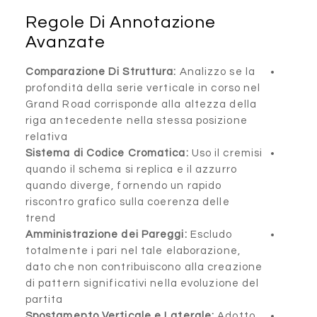
Regole Di Annotaz
Avanzate
Comparazione Di Struttura:
A
profondità della serie vertica
Grand Road corrisponde alla 
riga antecedente nella stess
relativa
Sistema di Codice Cromatica
quando il schema si replica e 
quando diverge, fornendo un
riscontro grafico sulla coere
trend
Amministrazione dei Pareggi
totalmente i pari nel tale el
dato che non contribuiscono 
di pattern significativi nella
partita
Spostamento Verticale e Lat