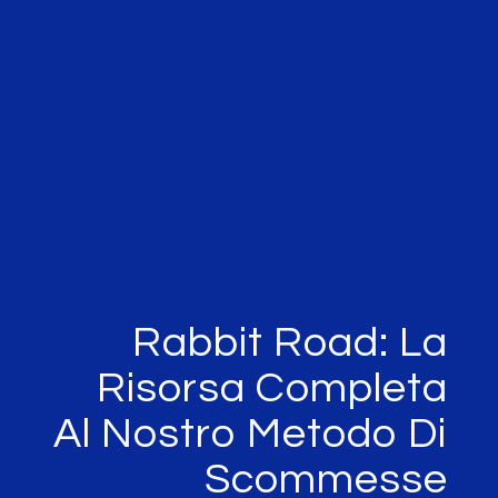
Rabbit 
Risorsa 
Al Nostro M
Sco