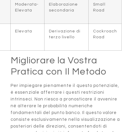
Tendenze
Media
Moderata-
Elaborazion
a due
Elevata
secondaria
righe
Trend a 3
Ridotta
Elevata
Derivazione 
serie
terzo livello
verticali
Migliorare la V
Pratica con Il
Per impiegare pienamente il 
è essenziale afferrare i quest
intrinseci. Non riesco a prono
né alterare le probabilità nu
fondamentali del punto banco
consiste esclusivamente nell
posteriori delle direzioni, co