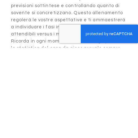
previsioni sottintese e contr
sovente si concretizzano. Q
regolerà le vostre aspettati
a individuare i fasi in cui for
attendibili versus i momenti d
Ricorda in ogni momento che 
la statistica del casa da gio
su qualsiasi metodo di scom
tracciamento.
NEXT ARTICLE
Related Articles