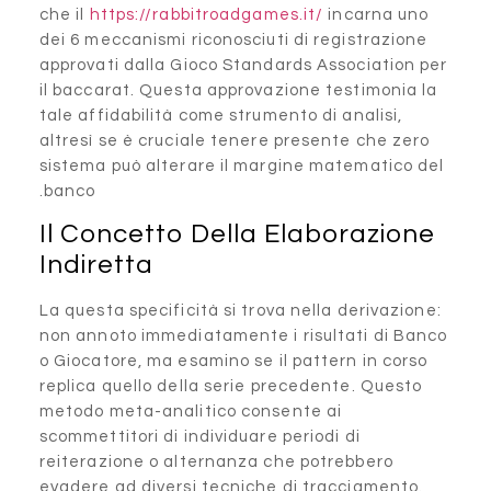
che il
https://rabbitroadgame
dei 6 meccanismi riconosciuti
approvati dalla Gioco Standa
il baccarat. Questa approvaz
tale affidabilità come strumen
altresì se è cruciale tenere 
sistema può alterare il marg
banco.
Il Concetto Della 
Indiretta
La questa specificità si trova
non annoto immediatamente i
o Giocatore, ma esamino se il
replica quello della serie pr
metodo meta-analitico conse
scommettitori di individuare p
reiterazione o alternanza ch
evadere ad diversi tecniche 