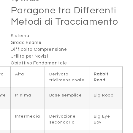
Paragone tra D
Metodi di Tra
Sistema
Grado Esame
Difficoltà Comprensione
Utilità per Novizi
Obiettivo Fondamentale
Modelli di
Moderata
Alta
Derivata
schemi
tridimension
Risultati
Eccellente
Minima
Base sempli
grezzi
Uniformità
Buona
Intermedia
Derivazione
colonne
secondaria