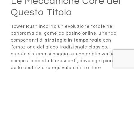
Le Meccaniche Core del
Questo Titolo
Tower Rush incarna un'evoluzione totale nel
panorama dei game da casino online, unendo
componenti di
strategia in tempo reale
con
l’emozione del gioco tradizionale classico. Il
questo sistema si poggia su una griglia verticale
composta da stadi crescenti, dove ogni piano
della costruzione equivale a un fattore
progressivo che può raggiungere valori notevoli.
Il meccanismo base ruota sulla alla edificazione
progressiva: i giocatori devono scegliere quando
fermarsi o continuare a salire, equilibrando il
pericolo di perdere tutto tutto contro la chance
di aumentare la stake originale. Tale
Tower
Rush Demo
meccanica genera tensione
continua e domanda scelte ponderate in
qualsiasi stadio dell'ascesa.